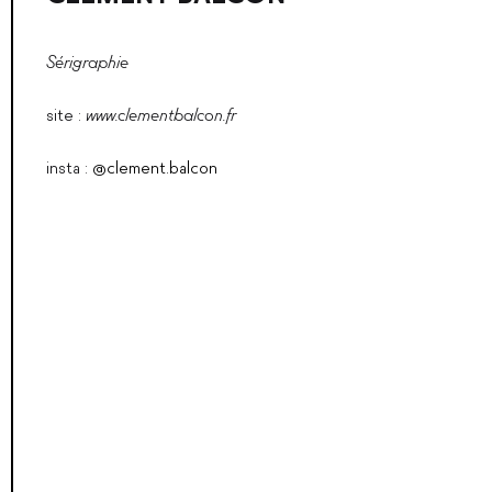
Sérigraphie
site :
www.clementbalcon.fr
insta :
@clement.balcon