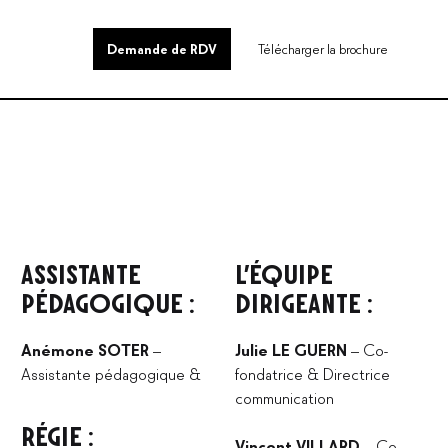
0
Demande de RDV
Télécharger la brochure
ASSISTANTE
L’ÉQUIPE
PÉDAGOGIQUE :
DIRIGEANTE :
Anémone SOTER
–
Julie LE GUERN
– Co-
Assistante pédagogique &
fondatrice & Directrice
communication
RÉGIE :
Vincent VILLARD
– Co-