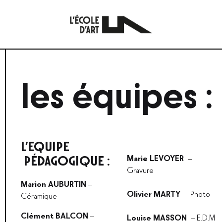
L'École
Une
d'Art
école
faite
par
les équipes :
les
artistes
d'aujourd'hui
pour
les
artistes
L’EQUIPE
de
demain.
PÉDAGOGIQUE :
Marie LEVOYER
–
Gravure
Marion AUBURTIN
–
Olivier MARTY
– Photo
Céramique
Clément BALCON
–
Louise MASSON
– E.D.M