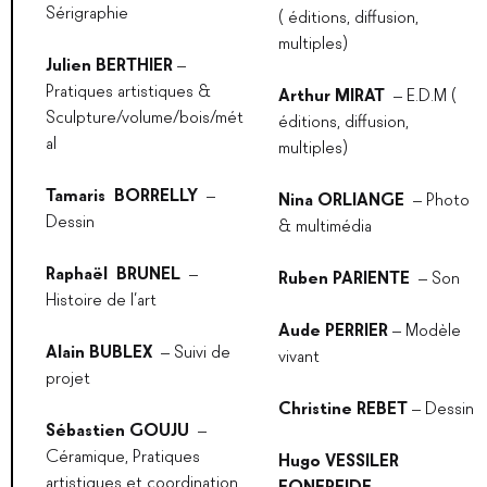
Sérigraphie
( éditions, diffusion,
multiples)
Julien BERTHIER
–
Pratiques artistiques &
Arthur MIRAT
– E.D.M (
Sculpture/volume/bois/mét
éditions, diffusion,
al
multiples)
Tamaris BORRELLY
–
Nina ORLIANGE
– Photo
Dessin
& multimédia
Raphaël BRUNEL
–
Ruben PARIENTE
– Son
Histoire de l’art
Aude PERRIER
– Modèle
Alain BUBLEX
– Suivi de
vivant
projet
Christine REBET
– Dessin
Sébastien GOUJU
–
Céramique, Pratiques
Hugo VESSILER
artistiques et coordination
FONFREIDE
–