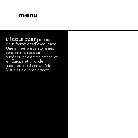
menu
L’ÉCOLE D’ART
propose
deux formations d’excellence.
Une année préparatoire aux
concours des écoles
supérieures d’art en France et
en Europe et un cycle
supérieur de 3 ans en Arts
Visuels unique en France.