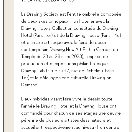
La Drawing Society est l’entité ombrelle composée
de deux axes principaux : l’un hotelier avec la
Drawing Hotels Collection constituée du
Drawing
Hotel
(Paris 1er) et de la
Drawing House
(Paris 14e)
et d’un axe artistique avec la foire de dessin
contemporain
Drawing Now Art Fair
(au Carreau du
Temple du 23 au 26 mars 2023), l’espace de
production et d’expositions philanthropique
Drawing Lab (situé au 17, rue de Richelieu Paris
1er)et le pôle ingénierie culturelle Drawing on
Demand.
Lieux hybrides visant faire vivre le dessin toute
l’année le Drawing Hotel et la Drawing House ont
commandé pour chacun de ses étages une oeuvre
pérenne de plusieurs artistes dessinateurs et
accueillent respectivement au niveau -1 un centre