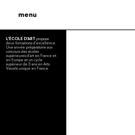
menu
L’ÉCOLE D’ART
propose
deux formations d’excellence.
Une année préparatoire aux
concours des écoles
supérieures d’art en France et
en Europe et un cycle
supérieur de 3 ans en Arts
Visuels unique en France.