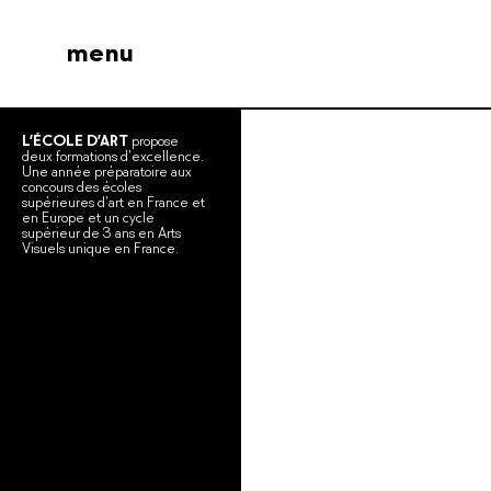
menu
L’ÉCOLE D’ART
propose
deux formations d’excellence.
Une année préparatoire aux
concours des écoles
supérieures d’art en France et
en Europe et un cycle
supérieur de 3 ans en Arts
Visuels unique en France.