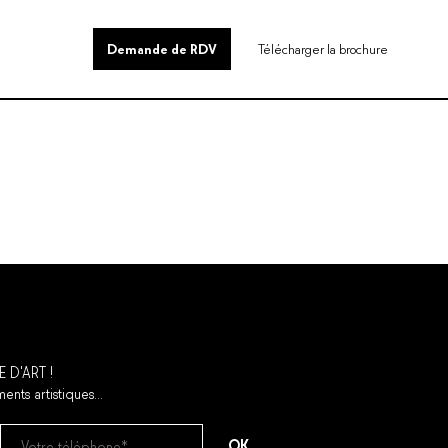
0
Demande de RDV
Télécharger la brochure
E D'ART !
ents artistiques...
OK