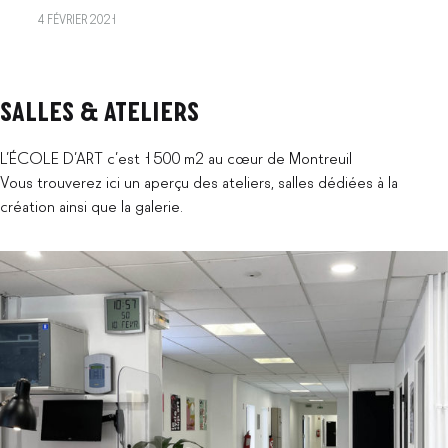
4 FÉVRIER 2021
PORTES
SALLES & ATELIERS
OUVERTES
L’ÉCOLE D’ART c’est 1500 m2 au cœur de Montreuil
Vous trouverez ici un aperçu des ateliers, salles dédiées à la
SALLES
création ainsi que la galerie.
&
ATELIERS
4
FÉVRIER
2021