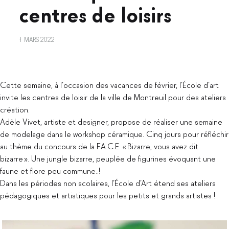
centres de loisirs
1 MARS 2022
Céramique
Cette semaine, à l’occasion des vacances de février, l’École d’art
invite les centres de loisir de la ville de Montreuil pour des ateliers
–
création.
Adèle Vivet, artiste et designer, propose de réaliser une semaine
ateliers
de modelage dans le workshop céramique. Cinq jours pour réfléchir
au thème du concours de la F.A.C.E. « Bizarre, vous avez dit
centres
bizarre ». Une jungle bizarre, peuplée de figurines évoquant une
faune et flore peu commune..!
de
Dans les périodes non scolaires, l’École d’Art étend ses ateliers
pédagogiques et artistiques pour les petits et grands artistes !
loisirs