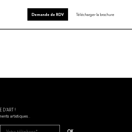
0
Demande de RDV
Télécharger la brochure
E D'ART !
ents artistiques...
OK