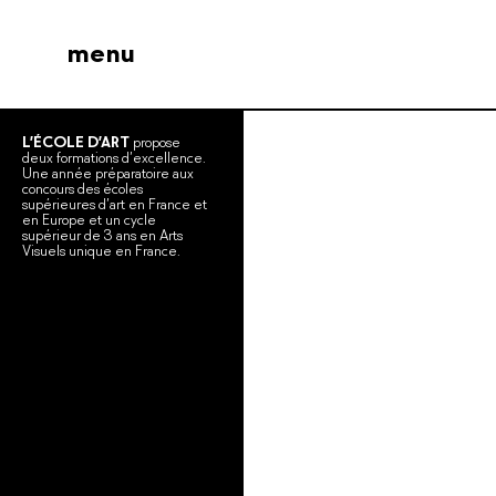
menu
L’ÉCOLE D’ART
propose
deux formations d’excellence.
Une année préparatoire aux
concours des écoles
supérieures d’art en France et
en Europe et un cycle
supérieur de 3 ans en Arts
Visuels unique en France.