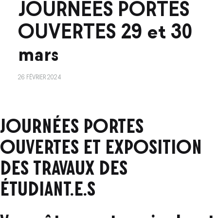
JOURNÉES PORTES
OUVERTES 29 et 30
mars
26 FÉVRIER 2024
JOURNÉES
JOURNÉES PORTES
OUVERTES ET EXPOSITION
PORTES
DES TRAVAUX DES
OUVERTES
ÉTUDIANT.E.S
29
et